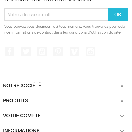
Vous pouvez vous désinscrire à tout moment. Vous trouverez pour cela
nos informations de contact dans les conditions d'utilisation du site.
Facebook
Twitter
YouTube
Pinterest
Vimeo
Instagram
NOTRE SOCIÉTÉ

PRODUITS

VOTRE COMPTE

INFORMATIONS
keyboard_arrow_down