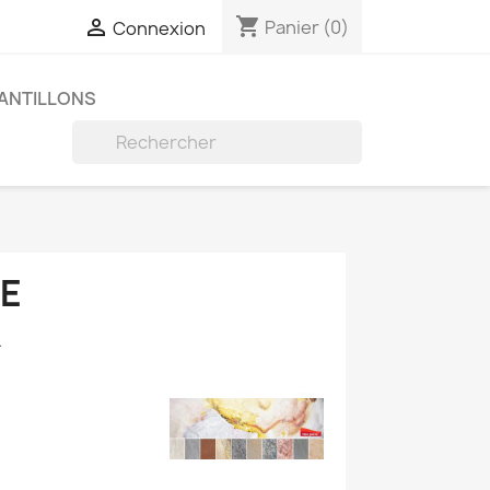
shopping_cart

Panier
(0)
Connexion
ANTILLONS

RE
.