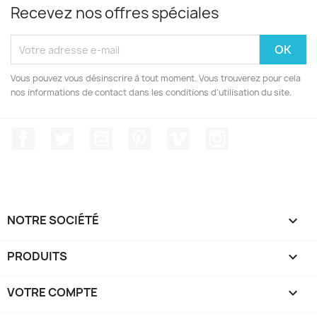
Recevez nos offres spéciales
Vous pouvez vous désinscrire à tout moment. Vous trouverez pour cela
nos informations de contact dans les conditions d'utilisation du site.
Facebook
Twitter
YouTube
Pinterest
Vimeo
Instagram
NOTRE SOCIÉTÉ

PRODUITS

VOTRE COMPTE
